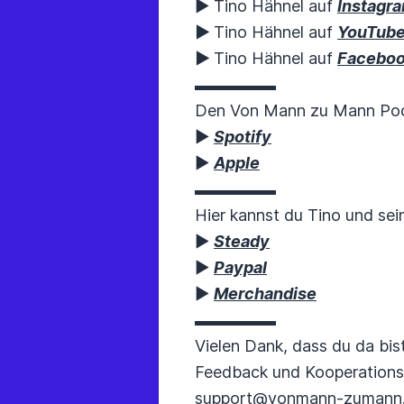
▶︎ Tino Hähnel auf
Instagr
▶︎
Tino Hähnel auf
YouTub
▶︎
Tino Hähnel auf
Facebo
▬▬▬▬▬
Den Von Mann zu Mann Podc
▶︎
Spotify
▶︎
Apple
▬▬▬▬▬
Hier kannst du Tino und sei
▶︎
Steady
▶︎
Paypal
▶︎
Merchandise
▬▬▬▬▬
Vielen Dank, dass du da bist
Feedback und Kooperations
support@vonmann-zumann