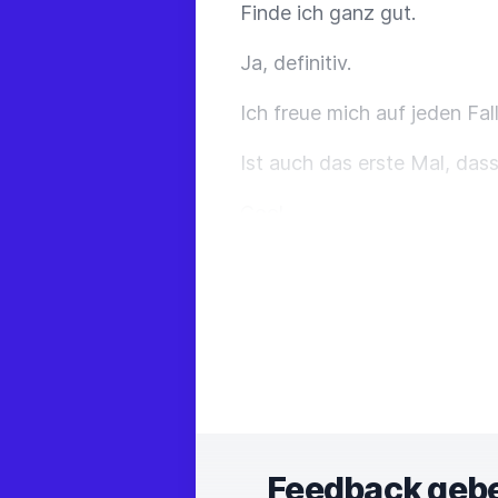
Finde ich ganz gut.
Ja, definitiv.
Ich freue mich auf jeden Fall
Ist auch das erste Mal, das
Cool.
Und also ich habe ja schon 
Aber ich muss sagen, ich bi
Also würde ich auch sagen, d
Also ich kann sehr gut mich
Ich kann auch gute Fragen 
Feedback geb