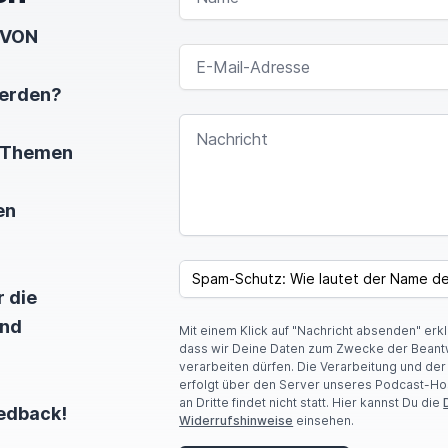
t VON
E-MAIL-ADRESSE
ören können.
u
werden?
er super spannend, dann selber auch Interviews zu fü
NACHRICHT
e Themen
rt, wo sie eigentlich sind?
si mit mir also umgekehrt.
en
SPAM CAPTCHA
nend.
 die
 es ja kurz eben schon angesprochen.
und
Mit einem Klick auf "Nachricht absenden" erk
dass wir Deine Daten zum Zwecke der Beant
verarbeiten dürfen. Die Verarbeitung und de
r und gerade für die, die das ja auch auf YouTube sehe
erfolgt über den Server unseres Podcast-Ho
an Dritte findet nicht statt. Hier kannst Du die
eedback!
 Apfel.
Widerrufshinweise
einsehen.