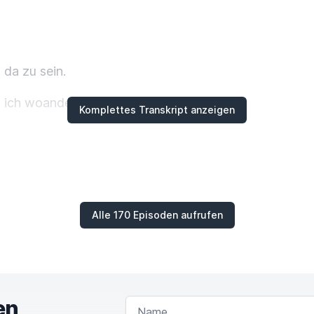
 da zu sein.
s ich woanders beim Podcast bin.
Komplettes Transkript anzeigen
auch Einzelepisoden bei mir.
n auch sehr gerne in der Position, dass ich andere Me
Alle 170 Episoden aufrufen
as ist eine Stärke von mir.
 in die Menschen hineinversetzen.
stellen, weil auch das muss man können.
en
NAME