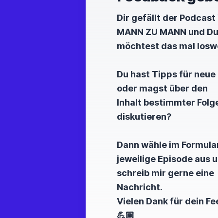
Das ist wirklich so.
Dir gefällt der Podcas
Und man muss auch gut zuh
MANN ZU MANN und D
möchtest das mal los
Und das finde ich auch imm
wie ticken die Menschen?
Du hast Tipps für neu
Und was hat sie dahin gefüh
oder magst über den
Und das machst du jetzt qua
Inhalt bestimmter Folg
Ja, ich finde das.
diskutieren?
Ich finde das so ganz span
Dann wähle im Formular
Daniel, du auch als du hast
jeweilige Episode aus 
schreib mir gerne eine
Also erst mal für die Zuhöre
Nachricht.
Vielen Dank für dein F
Das ist auf jeden Fall Daniel
💪🏼