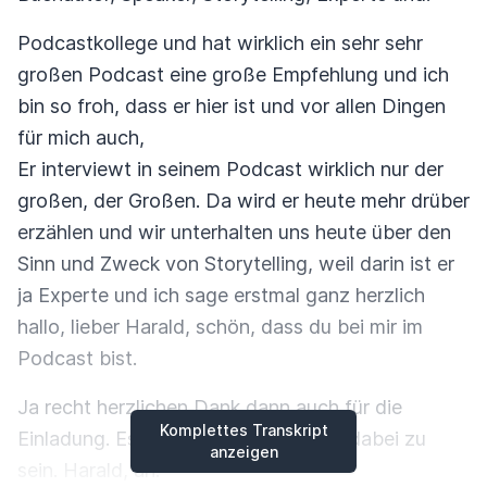
Podcastkollege und hat wirklich ein sehr sehr
großen Podcast eine große Empfehlung und ich
bin so froh, dass er hier ist und vor allen Dingen
für mich auch,
Er interviewt in seinem Podcast wirklich nur der
großen, der Großen. Da wird er heute mehr drüber
erzählen und wir unterhalten uns heute über den
Sinn und Zweck von Storytelling, weil darin ist er
ja Experte und ich sage erstmal ganz herzlich
hallo, lieber Harald, schön, dass du bei mir im
Podcast bist.
Ja recht herzlichen Dank dann auch für die
Komplettes Transkript
Einladung. Es freut mich sehr, da mit dabei zu
anzeigen
sein. Harald, äh.