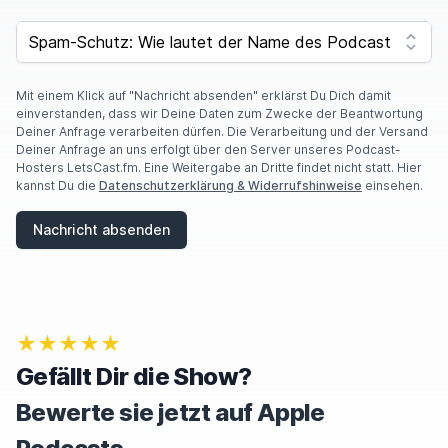
verkauft äh an Gastronomie, an Großküchen, an
SPAM CAPTCHA
kleinere Geschäfte und und und und da macht es
einfach Sinn mit guten Storytelling die Menschen
Mit einem Klick auf "Nachricht absenden" erklärst Du Dich damit
zu erreichen.
einverstanden, dass wir Deine Daten zum Zwecke der Beantwortung
Deiner Anfrage verarbeiten dürfen. Die Verarbeitung und der Versand
Absolut und.
Deiner Anfrage an uns erfolgt über den Server unseres Podcast-
Hosters LetsCast.fm. Eine Weitergabe an Dritte findet nicht statt. Hier
kannst Du die
Datenschutzerklärung & Widerrufshinweise
einsehen.
Da ist mir aufgefallen und deswegen habe ich
dich heute auch eingeladen im Podcast. Du hast
Nachricht absenden
zugesagt und ich war so ein bisschen am Anfang,
muss ich ganz ehrlich sagen, lieber Harald, lass es
mich auch sagen, so dachte ich so, okay.
★★★★★
Der hat jetzt wirklich schon so viele in seinem
Gefällt Dir die Show?
Pod.
Bewerte sie jetzt auf Apple
Bin so ein kleines äh Podcast Kollegenlicht