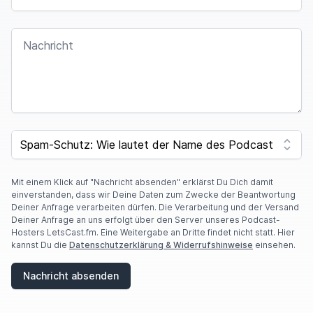
auch äh das ist für mich äh eine ähm
Herausforderung und ich habe mir äh damit ich
NACHRICHT
das gut rüberbringen kann,
Notizen gemacht und da kann es auch an der
einen oder anderen Stelle für dich so klingen huch
Tino liest das jetzt irgendwie ab? Ist das
I
gescripted? Und ja ich habe mir Stichpunkte
F
SPAM CAPTCHA
gemacht.
Y
O
U
Mir Stichpunkte gemacht, weil ich finde, gerade
A
Mit einem Klick auf "Nachricht absenden" erklärst Du Dich damit
dieses Thema Männlichkeit im Wandel und grade
R
einverstanden, dass wir Deine Daten zum Zwecke der Beantwortung
E
Deiner Anfrage verarbeiten dürfen. Die Verarbeitung und der Versand
auch Teil zwei, was ich ähm.
A
Deiner Anfrage an uns erfolgt über den Server unseres Podcast-
H
Hosters LetsCast.fm. Eine Weitergabe an Dritte findet nicht statt. Hier
Extra so aufgeteilt habe, weil es viel also relativ
U
kannst Du die
Datenschutzerklärung & Widerrufshinweise
einsehen.
M
viel Inhalt ist für Männlichkeit im Wandel und äh
A
Nachricht absenden
N
dort ist es mir extremst wichtig,
,
äh ausreichend Notizen gemacht zu haben, um dir
I