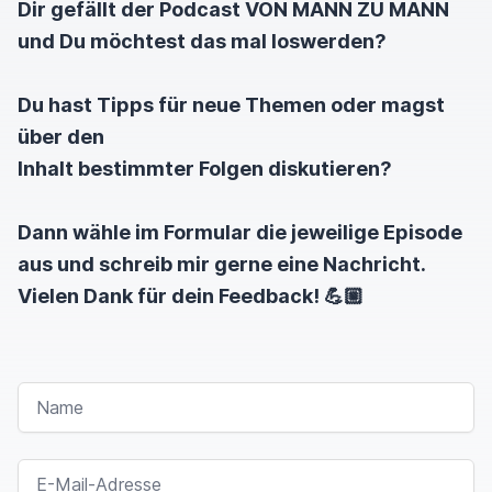
Dir gefällt der Podcast VON MANN ZU MANN
zu, was die Gäste mir zu sagen haben und dann
und Du möchtest das mal loswerden?
ist immer so ein
ja sehr sehr einfaches
Du hast Tipps für neue Themen oder magst
Mittel für mich dort drauf einzugehen und das
über den
kennst du auch aus den Folgen, weil die Folgen
Inhalt bestimmter Folgen diskutieren?
hast du dir auch angehört und dann merkst du
auch das ist nochmal ein ganz anderer Schnack
Dann wähle im Formular die jeweilige Episode
äh zu dem, wenn ich hier eine Sohle folge, auch
aus und schreib mir gerne eine Nachricht.
aufnehme und äh damit
Vielen Dank für dein Feedback! 💪🏼
Ähm also ich bin auch gewillt, dir immer einen
guten Content auch zu liefern.
NAME
Und ich möchte auch mich äh stetig immer weiter
verbessern. Äh doch ich merke heute gerade bei
dieser Aufnahme, da möchte ich ganz ehrlich sein,
E-MAIL-ADRESSE