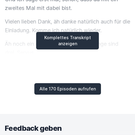
zweites Mal mit dabei bist.
Vielen lieben Dank, äh danke natürlich auch für die
Einladung. Komme ich natürlich wieder.
Komplettes Transkript
Äh noch ein drittes Mal. Alle guten Dinge sind
anzeigen
drei. Servus.
Dann kann ich schlecht nein sagen, Tino. Bei uns
ist das ja schon äh äh wie wie so eine alte
Partnerschaft, ne?
Alle 170 Episoden aufrufen
So gefühlt. Also so so halt das Gefühl, dass wir
uns schon so äh gut verstehen, als wenn wir uns
ewig kennen.
Ja, ist ja auch das dritte Mal, oder? Im Endeffekt,
Feedback geben
weil du hast ja auch Bass bei mir als Gast