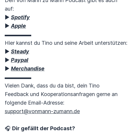
Den Von Mann zu Mann Podcast gibt es auch
auf:
▶︎
Spotify
▶︎
Apple
▬▬▬▬▬
Hier kannst du Tino und seine Arbeit unterstützen:
▶︎
Steady
▶︎
Paypal
▶︎
Merchandise
▬▬▬▬▬
Vielen Dank, dass du da bist, dein Tino
Feedback und Kooperationsanfragen gerne an
folgende Email-Adresse:
support@vonmann-zumann.de
🎧
Dir gefällt der Podcast?