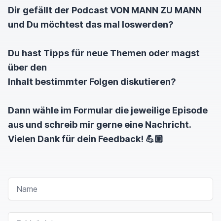
Ja, stimmt. Ja klar.
Dir gefällt der Podcast VON MANN ZU MANN
und Du möchtest das mal loswerden?
Ich bin vergesslich
Ich werde alt ich auch, keine Angst. Ich vergesse
Du hast Tipps für neue Themen oder magst
auch auf Sachen. Ich mache im Nachhinein, die
über den
ich konfrontiert werde und denke ich mir so, hä
Inhalt bestimmter Folgen diskutieren?
was echt, das habe ich gemacht, okay.
Dann wähle im Formular die jeweilige Episode
Spirus, wir wollen uns heute unterhalten darüber,
aus und schreib mir gerne eine Nachricht.
dass ja äh du hattest vor kurzem live gemacht,
Vielen Dank für dein Feedback! 💪🏼
Ey, das ist mir auf YouTube.
Da wir ja auch Podcast Kollegen sind direkt gleich
und YouTube-Kollegen auch direkt gleich ins Auge
NAME
gesprungen,
Und äh ich verfolge ja fast alles von dir und,
E-MAIL-ADRESSE
Da war das Thumbnail sehr ansprechend und der