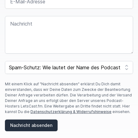
Titel lautete ja von diesen Live katastrophale
Vergangenheit.
NACHRICHT
Und ihre Vergangenheit runiert die Beziehung und
da habe ich dann, als ich das gelesen habe,
Da hat's bei mir gleich so bisschen gerattert. Ich
bin so ähm alte Beziehung zu Frauen mal bei mir
SPAM CAPTCHA
so durchgegangen.
So bisschen ähm geschaut, konnte ich da so ein
Mit einem Klick auf "Nachricht absenden" erklärst Du Dich damit
bisschen,
einverstanden, dass wir Deine Daten zum Zwecke der Beantwortung
Deiner Anfrage verarbeiten dürfen. Die Verarbeitung und der Versand
Parallelen finden, da habe ich da so einen Check
Deiner Anfrage an uns erfolgt über den Server unseres Podcast-
gefunden und äh dem war dann auch so
Hosters LetsCast.fm. Eine Weitergabe an Dritte findet nicht statt. Hier
kannst Du die
Datenschutzerklärung & Widerrufshinweise
einsehen.
Und äh darüber wollen wir uns auch heute
unterhalten
Nachricht absenden
Äh beim letzten Mal muss ich auch ehrlicherweise